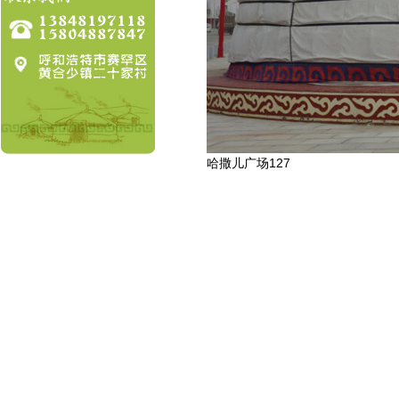
哈撒儿广场127