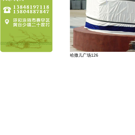
哈撒儿广场126